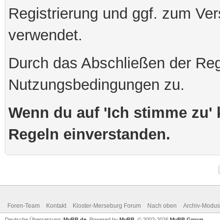
Registrierung und ggf. zum Ve
verwendet.
Durch das Abschließen der Reg
Nutzungsbedingungen zu.
Wenn du auf 'Ich stimme zu' k
Regeln einverstanden.
Foren-Team
Kontakt
Kloster-Merseburg Forum
Nach oben
Archiv-Modus
Deutsche Übersetzung:
MyBB.de
, Powered by
MyBB
, © 2002-2026
MyBB Group
.