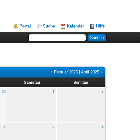
Portal
Suche
Kalender
Hilfe
« Februar 2025
|
April 2025 »
Samstag
Sonntag
28
1
2
7
8
9