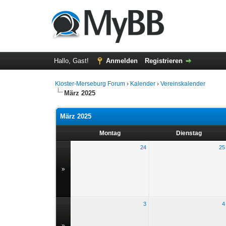
Hallo, Gast!
Anmelden
Registrieren
Kloster-Merseburg Forum
›
Kalender
›
Vereinskalender
März 2025
März 2025
Montag
Dienstag
24
25
»
3
4
»