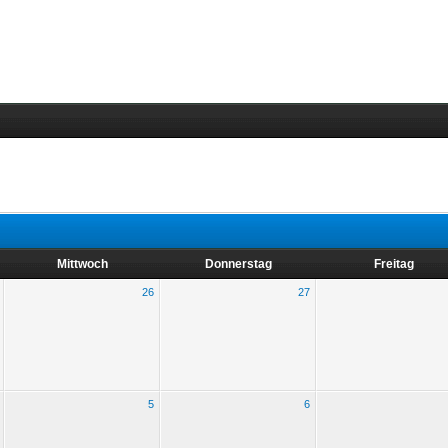
Mittwoch
Donnerstag
Freitag
26
27
5
6